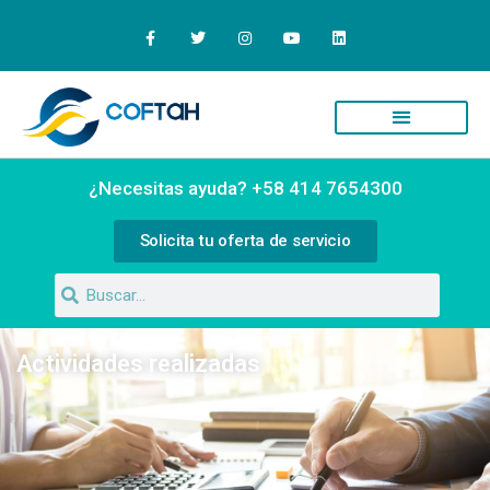
Quiénes Somos
Campus Virtual
¿Necesitas ayuda? +58 414 7654300
Solicita tu oferta de servicio
Actividades realizadas