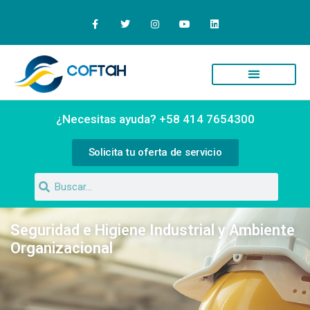
Quiénes Somos
Campus Virtual
¿Necesitas ayuda? +58 414 7654300
Solicita tu oferta de servicio
Seguridad e Higiene Industrial y Ambiente
Organizacional