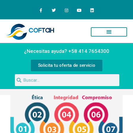
Quiénes Somos
Campus Virtual
¿Necesitas ayuda? +58 414 7654300
Solicita tu oferta de servicio