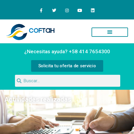
Quiénes Somos
Campus Virtual
¿Necesitas ayuda? +58 414 7654300
Solicita tu oferta de servicio
Actividades realizadas