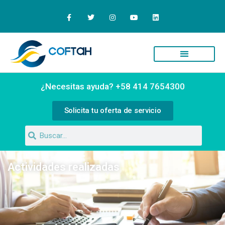
Quiénes Somos
Campus Virtual
¿Necesitas ayuda? +58 414 7654300
Solicita tu oferta de servicio
Actividades realizadas