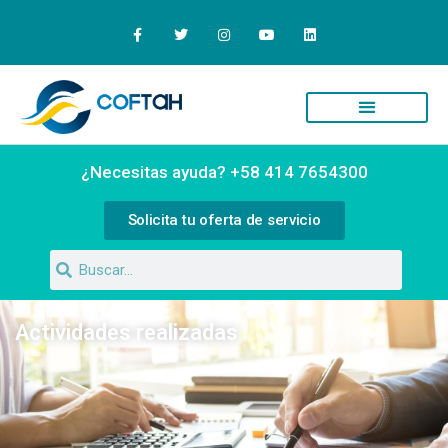
Quiénes Somos
Campus Virtual
¿Necesitas ayuda? +58 414 7654300
Solicita tu oferta de servicio
Actividades realizadas