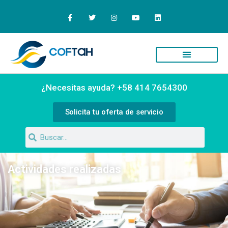
Quiénes Somos
Campus Virtual
¿Necesitas ayuda? +58 414 7654300
Solicita tu oferta de servicio
Actividades realizadas