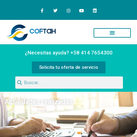
Quiénes Somos
Campus Virtual
¿Necesitas ayuda? +58 414 7654300
Solicita tu oferta de servicio
Actividades realizadas