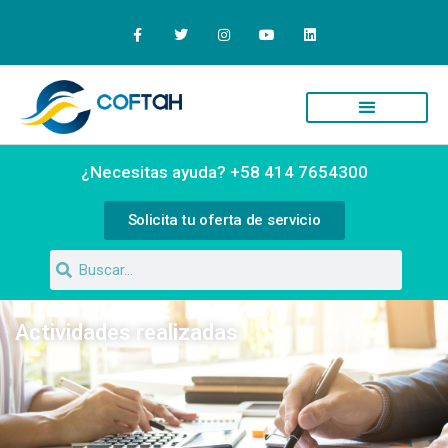
Quiénes Somos
Campus Virtual
¿Necesitas ayuda? +58 414 7654300
Solicita tu oferta de servicio
Actividades realizadas