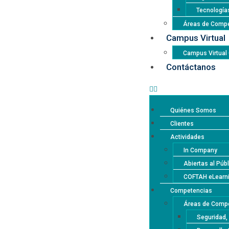
Tecnología
Áreas de Compe
Campus Virtual
Campus Virtua
Contáctanos
Quiénes Somos
Clientes
Actividades
In Company
Abiertas al Púb
COFTAH eLearn
Competencias
Áreas de Compe
Seguridad,