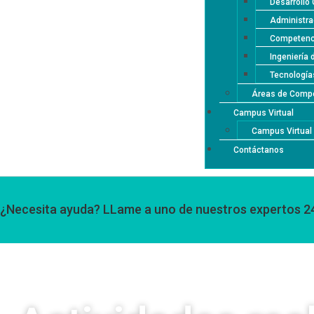
Desarrollo 
Administra
Competenci
Ingeniería 
Tecnología
Áreas de Compe
Campus Virtual
Campus Virtua
Contáctanos
¿Necesita ayuda? LLame a uno de nuestros expertos 2