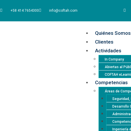
+58 414 7654300
info@coftah.com
Quiénes Somos
Clientes
Actividades
In Company
Abiertas al Públ
COFTAH eLearn
Competencias
Áreas de Compe
Seguridad, 
Desarrollo 
Administrac
Competencia
Ingeniería 