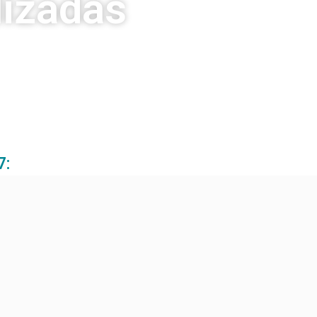
lizadas
7: