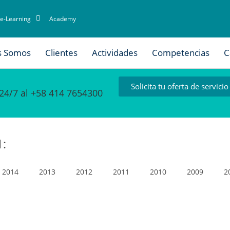
e-Learning
Academy
s Somos
Clientes
Actividades
Competencias
C
Solicita tu oferta de servicio
24/7 al +58 414 7654300
1:
2014
2013
2012
2011
2010
2009
2