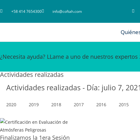
+58 414 7654300
info@coftah.com
Quiéne
¿Necesita ayuda? LLame a uno de nuestros expertos 
Actividades realizadas
Actividades realizadas - Día: julio 7, 202
2020
2019
2018
2017
2016
2015
Finalizamos la 1era Sesión