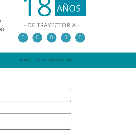
18
AÑOS
s
- DE TRAYECTORIA -
les
POWERED BY WOODIGITAL360