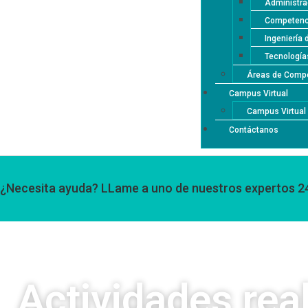
Administra
Competenci
Ingeniería 
Tecnología
Áreas de Compe
Campus Virtual
Campus Virtua
Contáctanos
¿Necesita ayuda? LLame a uno de nuestros expertos 2
Actividades rea