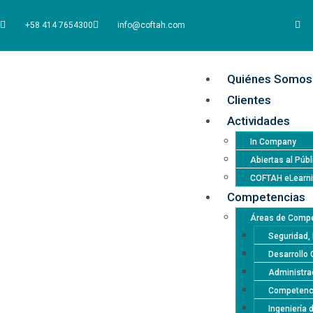
+58 414 7654300
info@coftah.com
Quiénes Somos
Clientes
Actividades
In Company
Abiertas al Públ
COFTAH eLearn
Competencias
Áreas de Compe
Seguridad, 
Desarrollo 
Administrac
Competencia
Ingeniería 