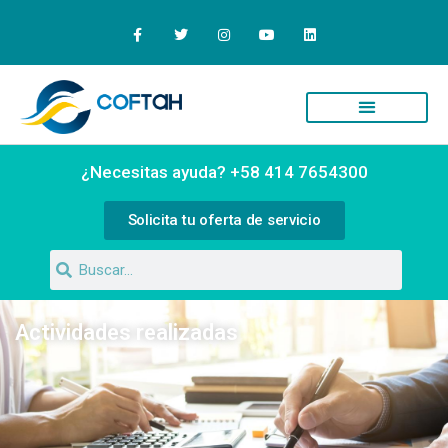
Quiénes Somos
Campus Virtual
¿Necesitas ayuda? +58 414 7654300
Solicita tu oferta de servicio
Actividades realizadas