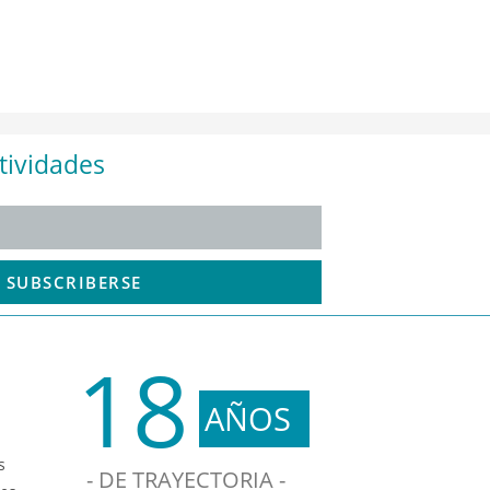
tividades
SUBSCRIBERSE
18
AÑOS
s
- DE TRAYECTORIA -