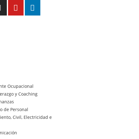
ente Ocupacional
derazgo y Coaching
inanzas
lo de Personal
nto, Civil, Electricidad e
nicación