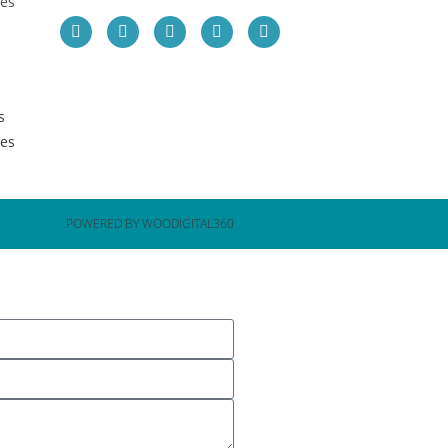
les
s
les
POWERED BY WOODIGITAL360