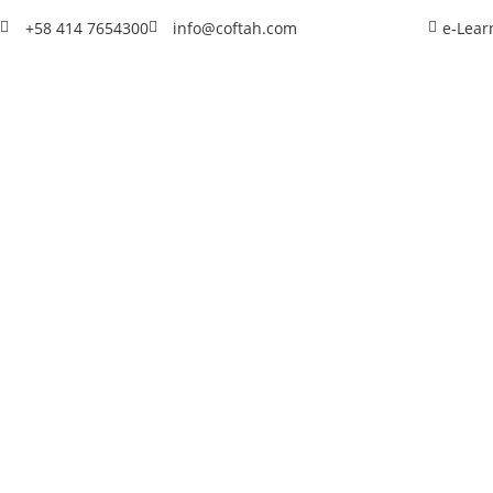
+58 414 7654300
info@coftah.com
e-Lear