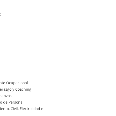
R
ente Ocupacional
derazgo y Coaching
inanzas
lo de Personal
nto, Civil, Electricidad e