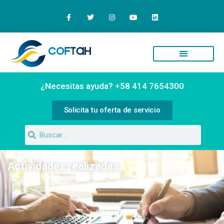
Quiénes Somos
Campus Virtual
¿Necesitas ayuda? +58 414 7654300
Solicita tu oferta de servicio
Actividades realizadas