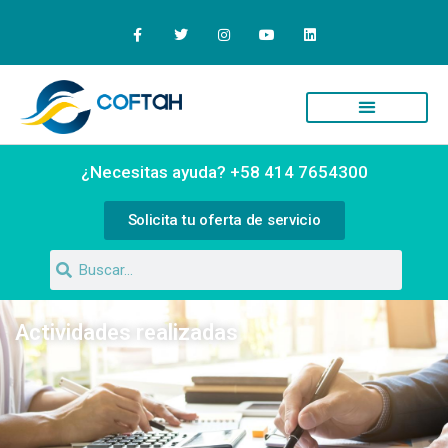
Quiénes Somos
Campus Virtual
¿Necesitas ayuda? +58 414 7654300
Solicita tu oferta de servicio
Actividades realizadas