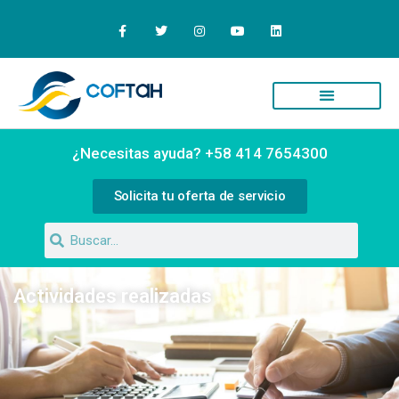
Quiénes Somos
Campus Virtual
¿Necesitas ayuda? +58 414 7654300
Solicita tu oferta de servicio
Actividades realizadas