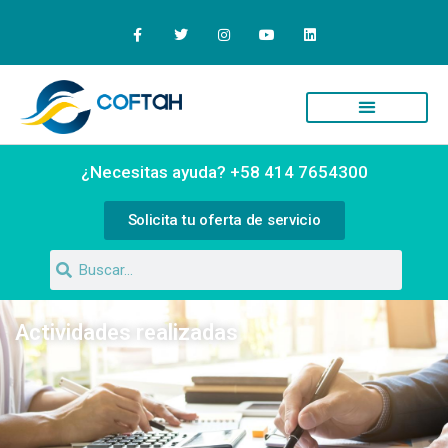
Quiénes Somos
Campus Virtual
¿Necesitas ayuda? +58 414 7654300
Solicita tu oferta de servicio
Actividades realizadas