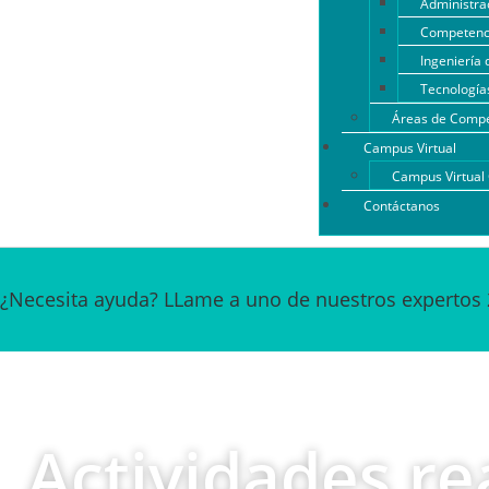
Administrac
Competenci
Ingeniería 
Tecnología
Áreas de Compe
Campus Virtual
Campus Virtua
Contáctanos
¿Necesita ayuda? LLame a uno de nuestros expertos 
Actividades re