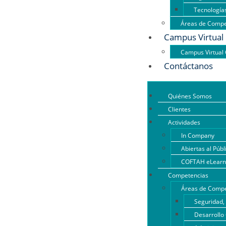
Tecnología
Áreas de Compe
Campus Virtual
Campus Virtua
Contáctanos
Quiénes Somos
Clientes
Actividades
In Company
Abiertas al Públ
COFTAH eLearn
Competencias
Áreas de Compe
Seguridad,
Desarrollo 