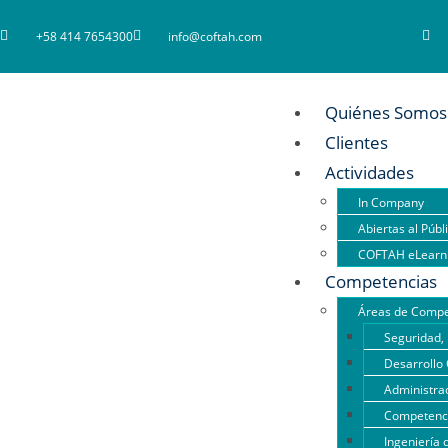
+58 414 7654300
info@coftah.com
Quiénes Somos
Clientes
Actividades
In Company
Abiertas al Públ
COFTAH eLearn
Competencias
Áreas de Compe
Seguridad, 
Desarrollo 
Administrac
Competencia
Ingeniería 