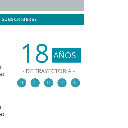
SUBSCRIBERSE
18
AÑOS
s
- DE TRAYECTORIA -
les
s
les