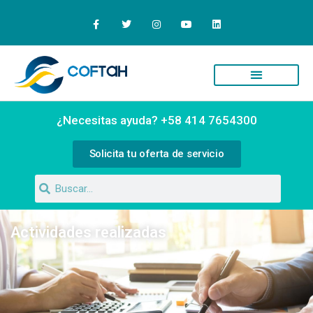
Quiénes Somos
Campus Virtual
¿Necesitas ayuda? +58 414 7654300
Solicita tu oferta de servicio
Actividades realizadas