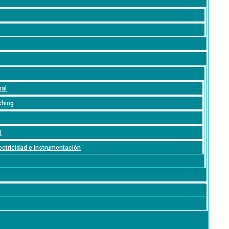
nal
ching
l
lectricidad e Instrumentación