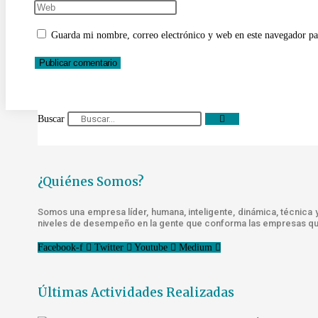
nombre
tu
Introduce
o
dirección
la
Guarda mi nombre, correo electrónico y web en este navegador pa
nombre
de
URL
de
correo
de
usuario
electrónico
tu
para
para
web
comentar
comentar
(opcional)
Buscar
¿Quiénes Somos?
Somos una empresa líder, humana, inteligente, dinámica, técnica 
niveles de desempeño en la gente que conforma las empresas que
Facebook-f
Twitter
Youtube
Medium
Últimas Actividades Realizadas