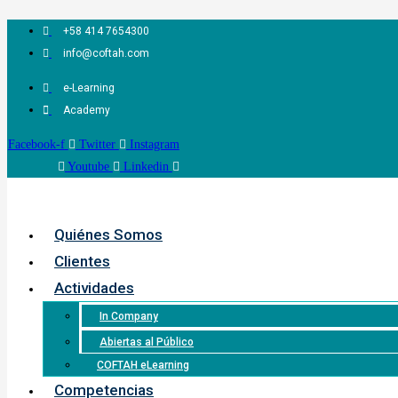
Ir
+58 414 7654300
al
info@coftah.com
contenido
e-Learning
Academy
Facebook-f
Twitter
Instagram
Youtube
Linkedin
Quiénes Somos
Clientes
Actividades
In Company
Abiertas al Público
COFTAH eLearning
Competencias