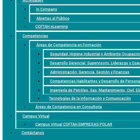
Actividades
In Company
Abiertas al Público
COFTAH eLearning
Competencias
Áreas de Competencia en Formación
Seguridad, Higiene Industrial y Ambiente Ocupacio
Desarrollo Gerencial, Supervisorio, Liderazgo y Coa
Administración, Gerencia, Gestión y Finanzas
Competencias Habilitantes y Desarrollo de Persona
Ingeniería de Petróleo, Gas, Mantenimiento, Civil, E
Tecnologías de la Información y Comunicación
Áreas de Competencia en Consultoría
Campus Virtual
Campus Virtual COFTAH EMPRESAS POLAR
Contáctanos