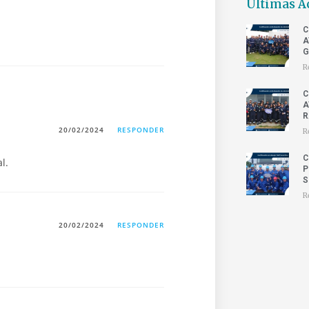
Últimas A
C
A
G
R
C
A
R
20/02/2024
RESPONDER
R
C
l.
P
S
R
20/02/2024
RESPONDER