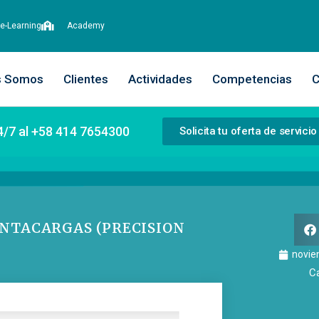
e-Learning
Academy
s Somos
Clientes
Actividades
Competencias
C
4/7 al +58 414 7654300
Solicita tu oferta de servicio
ONTACARGAS (PRECISION
novie
C