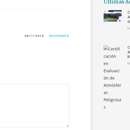
Últimas A
C
A
G
R
08/11/2018
RESPONDER
C
A
R
R