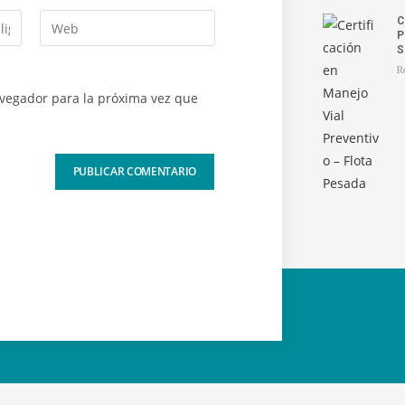
C
P
S
R
avegador para la próxima vez que