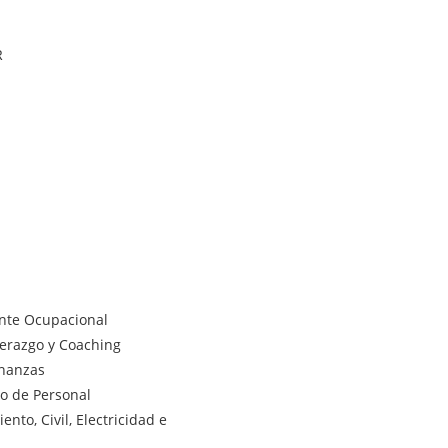
R
ente Ocupacional
derazgo y Coaching
inanzas
lo de Personal
nto, Civil, Electricidad e