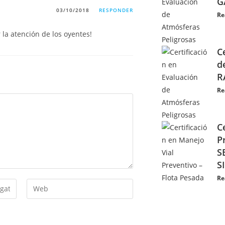
G
03/10/2018
RESPONDER
Re
 la atención de los oyentes!
C
d
R
Re
C
P
S
S
Re