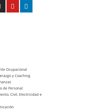
ente Ocupacional
derazgo y Coaching
inanzas
lo de Personal
nto, Civil, Electricidad e
nicación