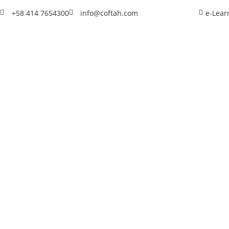
+58 414 7654300
info@coftah.com
e-Lear