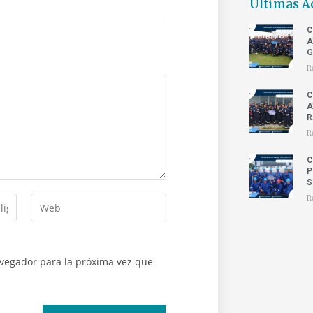
Últimas A
C
A
G
R
C
A
R
R
C
P
S
R
avegador para la próxima vez que