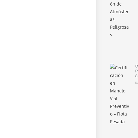
C
P
S
R