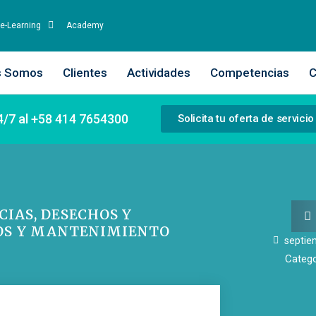
e-Learning
Academy
s Somos
Clientes
Actividades
Competencias
C
4/7 al +58 414 7654300
Solicita tu oferta de servicio
IAS, DESECHOS Y
IOS Y MANTENIMIENTO
septie
Catego