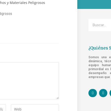
ligrosos
¿Quiénes 
Somos una emp
dinámica, téc
equipo human
primordial es 
desempeño e
empresas que s