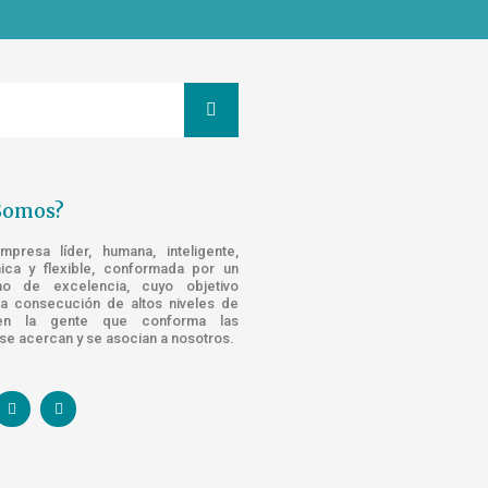
Somos?
resa líder, humana, inteligente,
nica y flexible, conformada por un
o de excelencia, cuyo objetivo
la consecución de altos niveles de
n la gente que conforma las
e acercan y se asocian a nosotros.