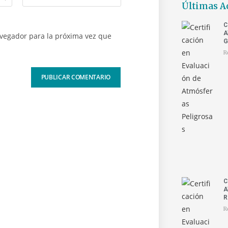
Últimas A
C
A
avegador para la próxima vez que
G
R
C
A
R
R