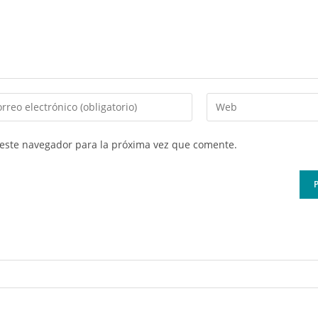
roduce
Introduce
la
cción
URL
 este navegador para la próxima vez que comente.
de
reo
tu
trónico
web
a
(opcional)
entar