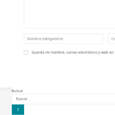
Introduce
Int
tu
tu
nombre
dire
Guarda mi nombre, correo electrónico y web en
o
de
nombre
cor
de
elec
usuario
par
para
com
comentar
Buscar