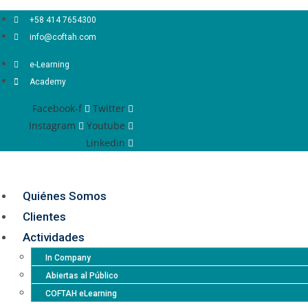
Ir
+58 414 7654300
al
info@coftah.com
contenido
e-Learning
Academy
Facebook-f
Twitter
Instagram
Youtube
Linkedin
Quiénes Somos
Clientes
Actividades
In Company
Abiertas al Público
COFTAH eLearning