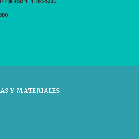
4/7 al +58 414 7654300
300
IAS Y MATERIALES