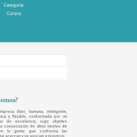
Categoría:
Cursos
Somos?
resa líder, humana, inteligente,
nica y flexible, conformada por un
o de excelencia, cuyo objetivo
la consecución de altos niveles de
n la gente que conforma las
e acercan y se asocian a nosotros.