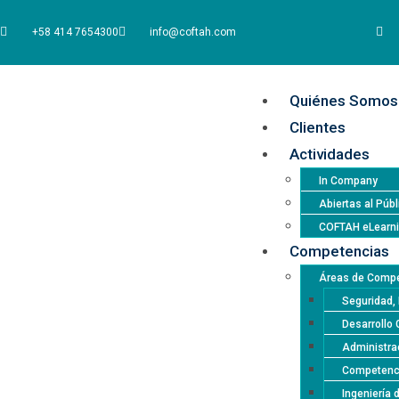
+58 414 7654300
info@coftah.com
Quiénes Somos
Clientes
Actividades
In Company
Abiertas al Públ
COFTAH eLearn
Competencias
Áreas de Compe
Seguridad, 
Desarrollo 
Administrac
Competencia
Ingeniería 