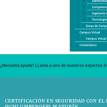
Administra
Competenci
Ingeniería 
Tecnología
Áreas de Compe
Campus Virtual
Campus Virtua
Contáctanos
¿Necesita ayuda? LLame a uno de nuestros expertos 2
CERTIFICACIÓN EN SEGURIDAD CON EL
(SCHLUMBERGER) MATURÍN