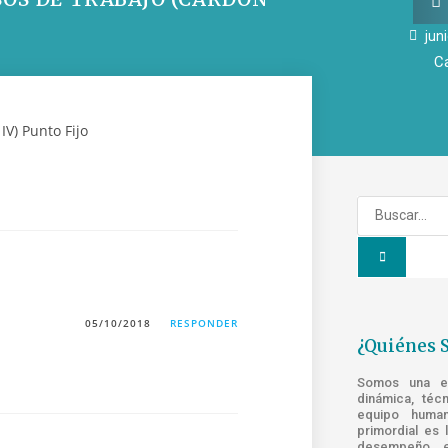
jun
C
05/10/2018
RESPONDER
¿Quiénes 
Somos una emp
dinámica, téc
equipo human
primordial es 
desempeño e