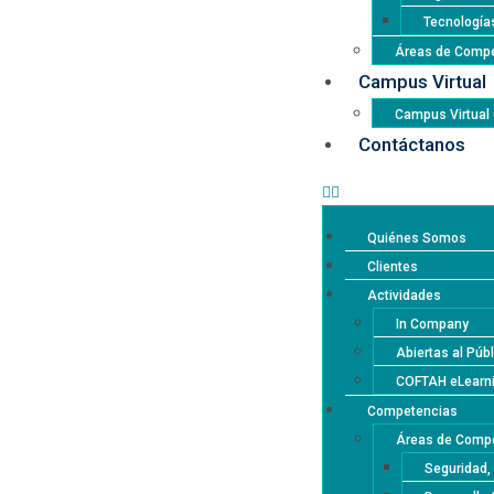
Tecnología
Áreas de Compe
Campus Virtual
Campus Virtua
Contáctanos
Quiénes Somos
Clientes
Actividades
In Company
Abiertas al Púb
COFTAH eLearn
Competencias
Áreas de Compe
Seguridad,