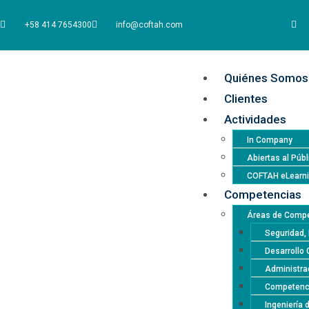
+58 414 7654300
info@coftah.com
Quiénes Somos
Clientes
Actividades
In Company
Abiertas al Públ
COFTAH eLearn
Competencias
Áreas de Compe
Seguridad, 
Desarrollo 
Administrac
Competencia
Ingeniería 