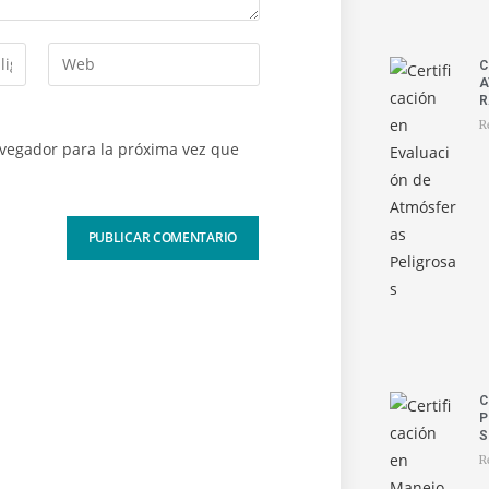
C
A
R
R
avegador para la próxima vez que
C
P
S
R