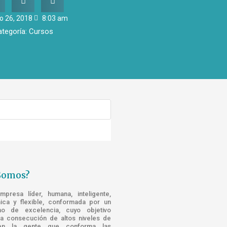
io 26, 2018
8:03 am
ategoría:
Cursos
Somos?
resa líder, humana, inteligente,
nica y flexible, conformada por un
o de excelencia, cuyo objetivo
la consecución de altos niveles de
n la gente que conforma las