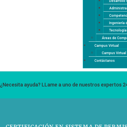
Desarrollo 
Administra
Competenci
Ingeniería 
Tecnología
Áreas de Compe
Campus Virtual
Campus Virtua
Contáctanos
¿Necesita ayuda? LLame a uno de nuestros expertos 2
CERTIFICACIÓN EN SISTEMA DE PERMI