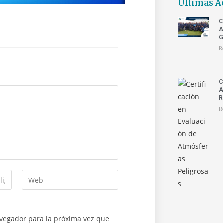
Últimas A
C
A
G
R
C
A
R
R
avegador para la próxima vez que