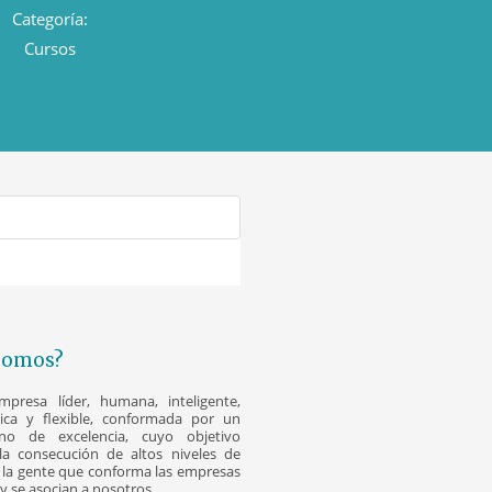
Categoría:
Cursos
Somos?
resa líder, humana, inteligente,
nica y flexible, conformada por un
o de excelencia, cuyo objetivo
la consecución de altos niveles de
la gente que conforma las empresas
y se asocian a nosotros.