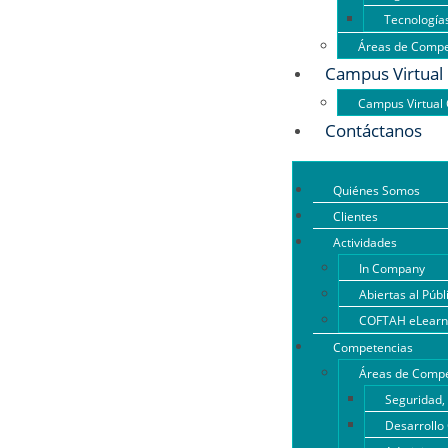
Tecnología
Áreas de Compe
Campus Virtual
Campus Virtua
Contáctanos
Quiénes Somos
Clientes
Actividades
In Company
Abiertas al Públ
COFTAH eLearn
Competencias
Áreas de Compe
Seguridad,
Desarrollo 