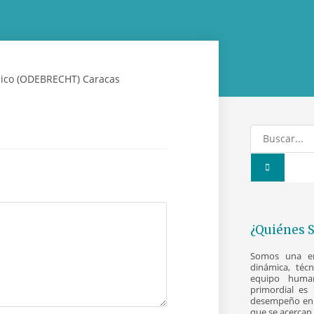
¿Quiénes 
Somos una emp
dinámica, téc
equipo human
primordial es 
desempeño en 
que se acercan 