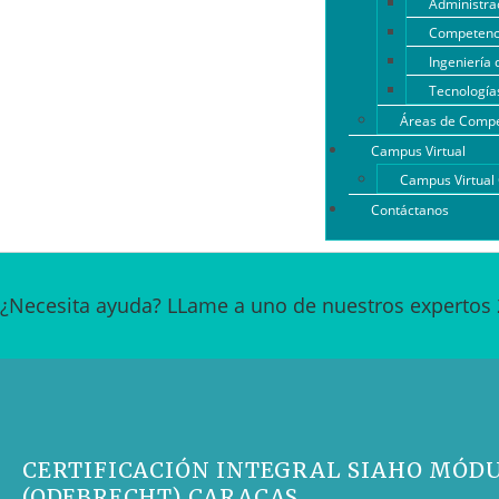
Administrac
Competenci
Ingeniería 
Tecnología
Áreas de Compe
Campus Virtual
Campus Virtua
Contáctanos
¿Necesita ayuda? LLame a uno de nuestros expertos 
CERTIFICACIÓN INTEGRAL SIAHO MÓDU
(ODEBRECHT) CARACAS