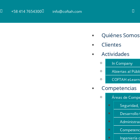
+58 414 7654300
info@coftah.com
Quiénes Somos
Clientes
Actividades
In Company
Abiertas al Públ
COFTAH eLearn
Competencias
Áreas de Compe
Seguridad, 
Desarrollo 
Administrac
Competencia
Ingeniería 