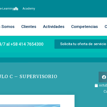
e-Learning
Academy
s Somos
Clientes
Actividades
Competencias
C
4/7 al +58 414 7654300
Solicita tu oferta de servicio
LO C – SUPERVISORIO
octu
C