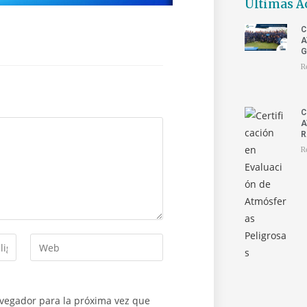
Últimas A
C
A
G
R
C
A
R
R
avegador para la próxima vez que