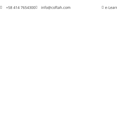
+58 414 7654300
info@coftah.com
e-Lear