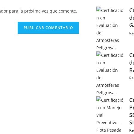
C
ador para la próxima vez que comente.
d
G
Re
C
d
R
Re
C
P
S
S
Re