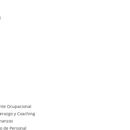
R
ente Ocupacional
derazgo y Coaching
inanzas
lo de Personal