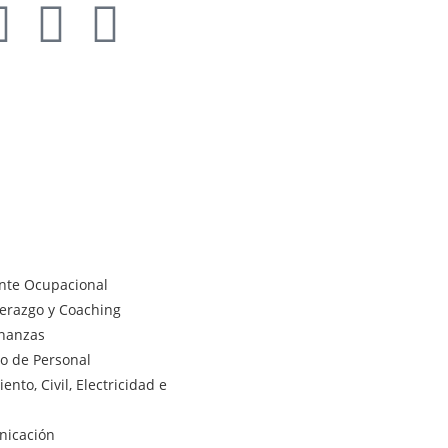
ente Ocupacional
derazgo y Coaching
inanzas
lo de Personal
nto, Civil, Electricidad e
nicación