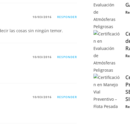
G
Re
10/03/2016
RESPONDER
 decir las cosas sin ningún temor.
C
d
R
Re
10/03/2016
RESPONDER
C
P
S
10/03/2016
RESPONDER
S
Re