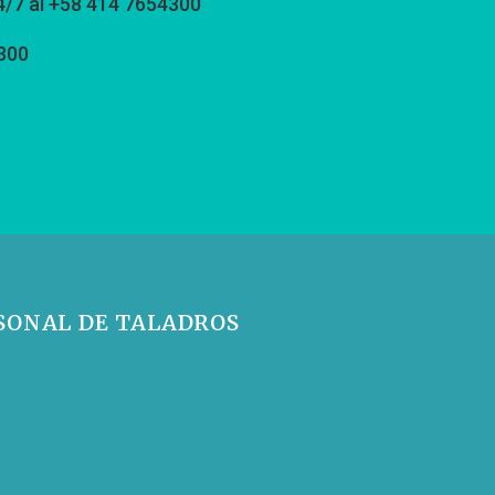
4/7 al +58 414 7654300
300
SONAL DE TALADROS