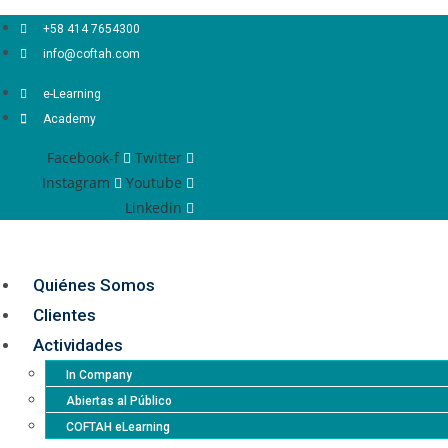
Ir
+58 414 7654300
al
info@coftah.com
contenido
e-Learning
Academy
Facebook-f
Twitter
Instagram
Youtube
Linkedin
Quiénes Somos
Clientes
Actividades
In Company
Abiertas al Público
COFTAH eLearning