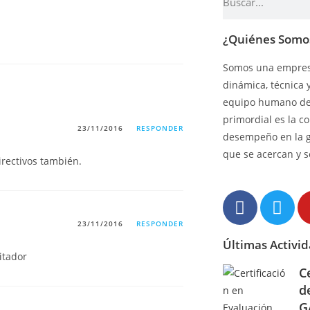
¿Quiénes Somo
Somos una empresa
dinámica, técnica 
equipo humano de 
primordial es la c
23/11/2016
RESPONDER
desempeño en la 
que se acercan y s
rectivos también.
23/11/2016
RESPONDER
Últimas Activi
litador
C
d
G