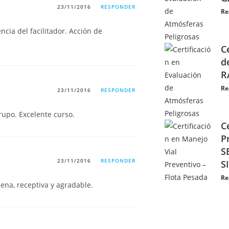
23/11/2016
RESPONDER
Re
cia del facilitador. Acción de
C
d
R
Re
23/11/2016
RESPONDER
rupo. Excelente curso.
C
P
S
23/11/2016
RESPONDER
S
Re
uena, receptiva y agradable.