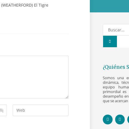
¿Quiénes 
Somos una emp
dinámica, téc
equipo human
primordial es 
desempeño en 
que se acercan 