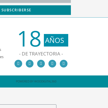
SUBSCRIBERSE
18
AÑOS
s
- DE TRAYECTORIA -
les
POWERED BY WOODIGITAL360