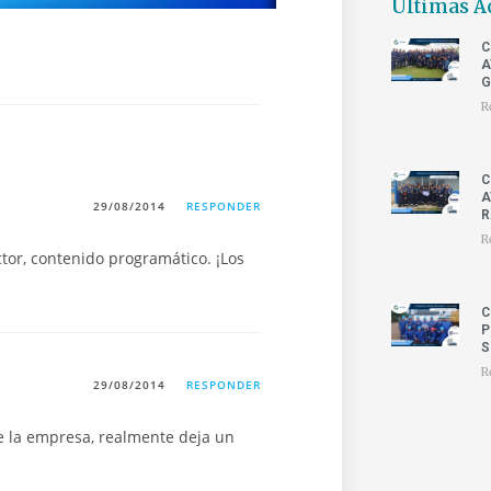
Últimas A
C
A
G
R
C
A
29/08/2014
RESPONDER
R
R
ctor, contenido programático. ¡Los
C
P
S
R
29/08/2014
RESPONDER
e la empresa, realmente deja un