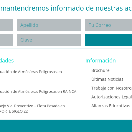
e mantendremos informado de nuestras ac
idades
Información
Brochure
aluación de Atmósferas Peligrosas en
Últimas Noticias
Trabaja con Nosotro
aluación de Atmósferas Peligrosas en RAINCA
Autorizaciones Lega
Alianzas Educativas
ejo Vial Preventivo – Flota Pesada en
PORTE SIGLO 22