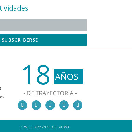
tividades
SUBSCRIBERSE
18
AÑOS
s
- DE TRAYECTORIA -
les
POWERED BY WOODIGITAL360