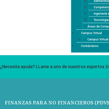
Administra
Competenci
Ingeniería 
Tecnología
Áreas de Compe
Campus Virtual
Campus Virtua
Contáctanos
¿Necesita ayuda? LLame a uno de nuestros expertos 2
FINANZAS PARA NO FINANCIEROS (PDV