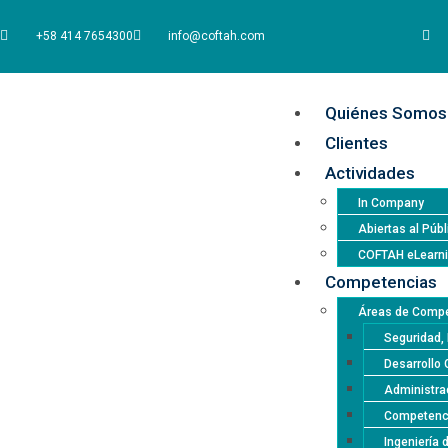
+58 414 7654300
info@coftah.com
Quiénes Somos
Clientes
Actividades
In Company
Abiertas al Públ
COFTAH eLearn
Competencias
Áreas de Compe
Seguridad, 
Desarrollo 
Administrac
Competencia
Ingeniería 