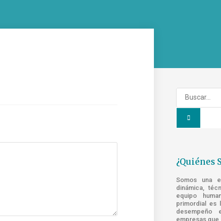
¿Quiénes 
Somos una emp
dinámica, téc
equipo human
primordial es 
desempeño e
empresas que s