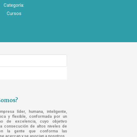
Categoría:
Cursos
Somos?
resa líder, humana, inteligente,
nica y flexible, conformada por un
o de excelencia, cuyo objetivo
la consecución de altos niveles de
n la gente que conforma las
e acercan y se asocian a nosotros.