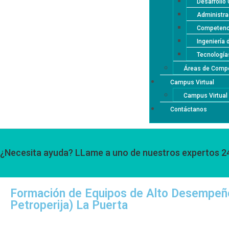
Desarrollo 
Administra
Competenci
Ingeniería 
Tecnología
Áreas de Compe
Campus Virtual
Campus Virtua
Contáctanos
¿Necesita ayuda? LLame a uno de nuestros expertos 2
Formación de Equipos de Alto Desempe
Petroperija) La Puerta