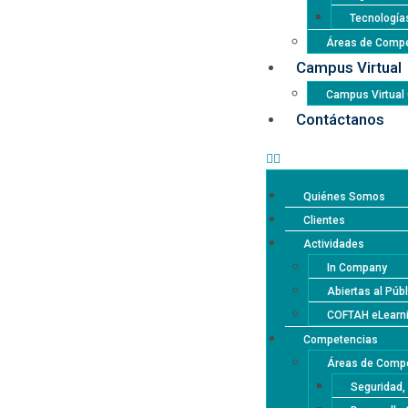
Tecnología
Áreas de Compe
Campus Virtual
Campus Virtua
Contáctanos
Quiénes Somos
Clientes
Actividades
In Company
Abiertas al Púb
COFTAH eLearn
Competencias
Áreas de Compe
Seguridad,