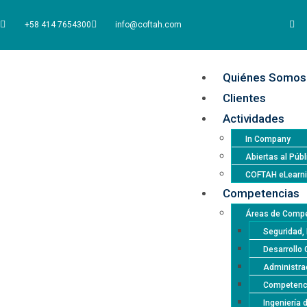
+58 414 7654300
info@coftah.com
Quiénes Somos
Clientes
Actividades
In Company
Abiertas al Públ
COFTAH eLearn
Competencias
Áreas de Compe
Seguridad, 
Desarrollo 
Administrac
Competencia
Ingeniería 