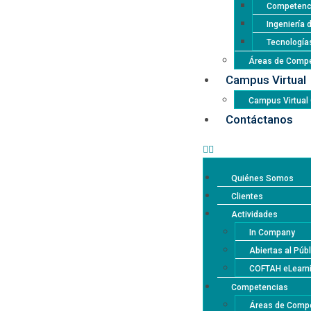
Competencia
Ingeniería 
Tecnología
Áreas de Compe
Campus Virtual
Campus Virtua
Contáctanos
Quiénes Somos
Clientes
Actividades
In Company
Abiertas al Púb
COFTAH eLearn
Competencias
Áreas de Compe