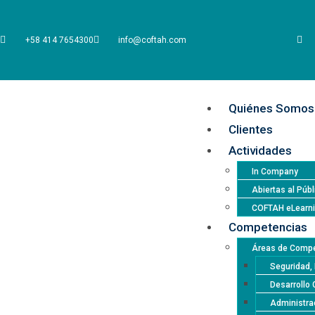
+58 414 7654300
info@coftah.com
Quiénes Somos
Clientes
Actividades
In Company
Abiertas al Públ
COFTAH eLearn
Competencias
Áreas de Compe
Seguridad, 
Desarrollo 
Administrac