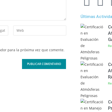
Últimas Activid
C
A
G
Re
ador para la próxima vez que comente.
C
A
R
Re
C
P