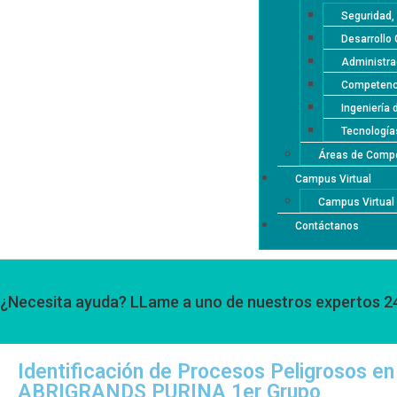
Seguridad,
Desarrollo 
Administra
Competenci
Ingeniería 
Tecnología
Áreas de Compe
Campus Virtual
Campus Virtua
Contáctanos
¿Necesita ayuda? LLame a uno de nuestros expertos 2
Identificación de Procesos Peligrosos en
ABRIGRANDS PURINA 1er Grupo