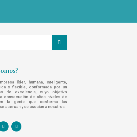
Somos?
resa líder, humana, inteligente,
nica y flexible, conformada por un
o de excelencia, cuyo objetivo
la consecución de altos niveles de
n la gente que conforma las
e acercan y se asocian a nosotros.