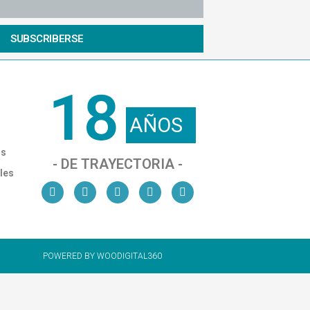
SUBSCRIBERSE
18
AÑOS
os
- DE TRAYECTORIA -
les
POWERED BY WOODIGITAL360