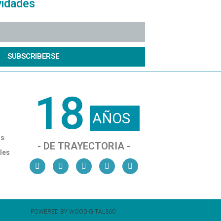
vidades
SUBSCRIBERSE
18
AÑOS
os
- DE TRAYECTORIA -
les
POWERED BY WOODIGITAL360