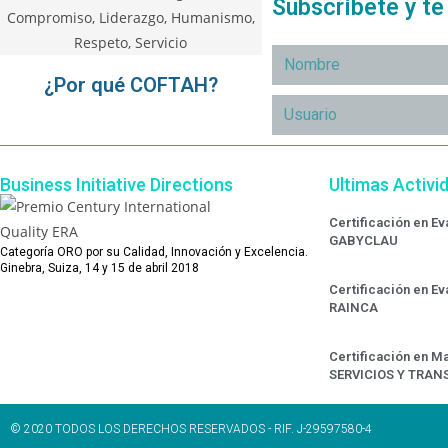
Subscríbete y t
¿Por qué COFTAH?
Business Initiative Directions
Ultimas Activi
Certificación en E
GABYCLAU
Categoría ORO por su Calidad, Innovación y Excelencia.
Ginebra, Suiza, 14 y 15 de abril 2018
Certificación en E
RAINCA
Certificación en Ma
SERVICIOS Y TRAN
© 2020 TODOS LOS DERECHOS RESERVADOS - RIF. J-29597580-4