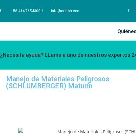
+58 414 7654300
info@coftah.com
Quiéne
¿Necesita ayuda? LLame a uno de nuestros expertos 2
Manejo de Materiales Peligrosos
(SCHLUMBERGER) Maturín