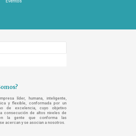
Eventos
Somos?
resa líder, humana, inteligente,
nica y flexible, conformada por un
o de excelencia, cuyo objetivo
la consecución de altos niveles de
n la gente que conforma las
e acercan y se asocian a nosotros.