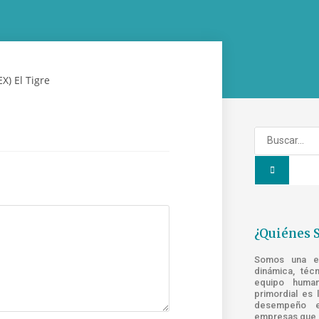
¿Quiénes 
Somos una emp
dinámica, téc
equipo human
primordial es 
desempeño e
empresas que s