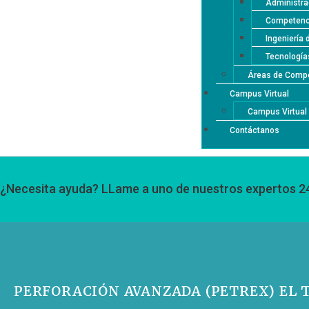
Administra
Competenci
Ingeniería 
Tecnología
Áreas de Compe
Campus Virtual
Campus Virtua
Contáctanos
¿Necesita ayuda? LLame a uno de nuestros expertos 2
PERFORACIÓN AVANZADA (PETREX) EL 