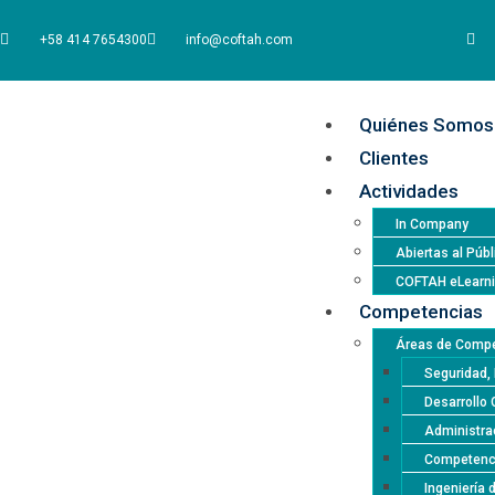
+58 414 7654300
info@coftah.com
Quiénes Somos
Clientes
Actividades
In Company
Abiertas al Públ
COFTAH eLearn
Competencias
Áreas de Compe
Seguridad, 
Desarrollo 
Administrac
Competencia
Ingeniería 