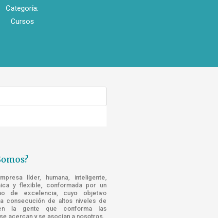
Categoría:
Cursos
Somos?
resa líder, humana, inteligente,
nica y flexible, conformada por un
o de excelencia, cuyo objetivo
la consecución de altos niveles de
n la gente que conforma las
e acercan y se asocian a nosotros.