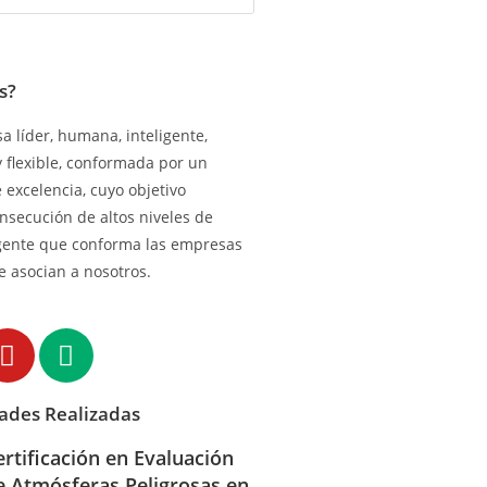
s?
 líder, humana, inteligente,
y flexible, conformada por un
excelencia, cuyo objetivo
onsecución de altos niveles de
gente que conforma las empresas
e asocian a nosotros.
dades Realizadas
ertificación en Evaluación
e Atmósferas Peligrosas en