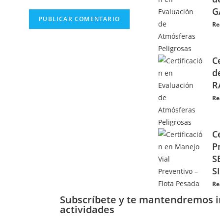
G
Re
C
d
R
Re
C
P
S
S
Re
Subscríbete y te mantendremos 
actividades