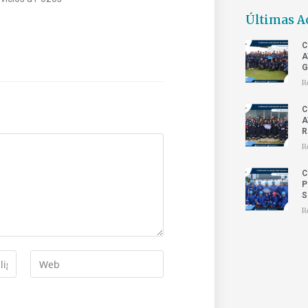
Últimas A
C
A
G
R
C
A
R
R
C
P
S
R