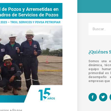
¿Quiénes 
Somos una emp
dinámica, téc
equipo human
primordial es 
desempeño e
empresas que s
vicios a Pozos