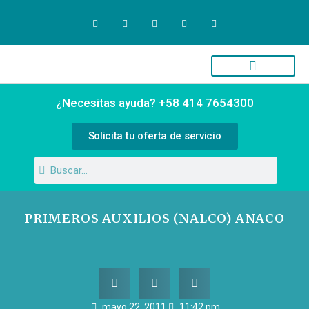
Quiénes Somos
Campus Virtual
¿Necesitas ayuda? +58 414 7654300
Solicita tu oferta de servicio
PRIMEROS AUXILIOS (NALCO) ANACO
mayo 22, 2011
11:42 pm