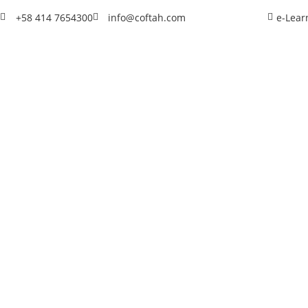
+58 414 7654300
info@coftah.com
e-Lear