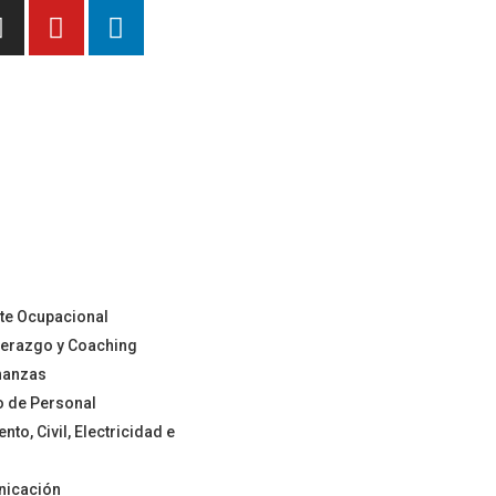
nte Ocupacional
iderazgo y Coaching
inanzas
o de Personal
to, Civil, Electricidad e
nicación