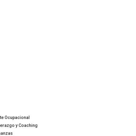
nte Ocupacional
iderazgo y Coaching
inanzas